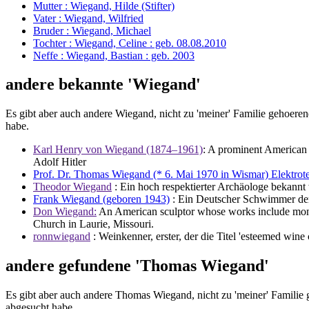
Mutter : Wiegand, Hilde (Stifter)
Vater : Wiegand, Wilfried
Bruder : Wiegand, Michael
Tochter : Wiegand, Celine : geb. 08.08.2010
Neffe : Wiegand, Bastian : geb. 2003
andere bekannte 'Wiegand'
Es gibt aber auch andere Wiegand, nicht zu 'meiner' Familie gehoere
habe.
Karl Henry von Wiegand (1874–1961)
: A prominent American 
Adolf Hitler
Prof. Dr. Thomas Wiegand (* 6. Mai 1970 in Wismar) Elektrot
Theodor Wiegand
: Ein hoch respektierter Archäologe bekann
Frank Wiegand (geboren 1943)
: Ein Deutscher Schwimmer der 
Don Wiegand:
An American sculptor whose works include monume
Church in Laurie, Missouri.
ronnwiegand
: Weinkenner, erster, der die Titel 'esteemed wine
andere gefundene 'Thomas Wiegand'
Es gibt aber auch andere Thomas Wiegand, nicht zu 'meiner' Familie
abgesucht habe.