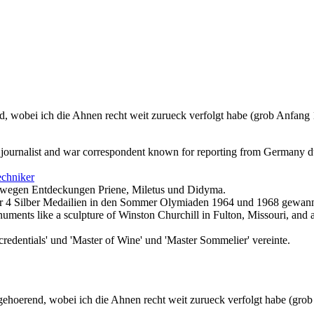
nd, wobei ich die Ahnen recht weit zurueck verfolgt habe (grob Anfan
journalist and war correspondent known for reporting from Germany du
echniker
t wegen Entdeckungen Priene, Miletus und Didyma.
4 Silber Medailien in den Sommer Olymiaden 1964 und 1968 gewann. Er
nts like a sculpture of Winston Churchill in Fulton, Missouri, and a s
 credentials' und 'Master of Wine' und 'Master Sommelier' vereinte.
 gehoerend, wobei ich die Ahnen recht weit zurueck verfolgt habe (gr