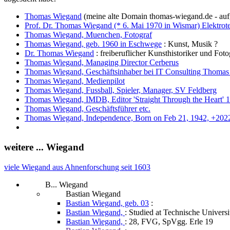
Thomas Wiegand
(meine alte Domain thomas-wiegand.de - a
Prof. Dr. Thomas Wiegand (* 6. Mai 1970 in Wismar) Elektrot
Thomas Wiegand, Muenchen, Fotograf
Thomas Wiegand, geb. 1960 in Eschwege
: Kunst, Musik ?
Dr. Thomas Wiegand
: freiberuflicher Kunsthistoriker und Foto
Thomas Wiegand, Managing Director Cerberus
Thomas Wiegand, Geschäftsinhaber bei IT Consulting Thoma
Thomas Wiegand, Medienpilot
Thomas Wiegand, Fussball, Spieler, Manager, SV Feldberg
Thomas Wiegand, IMDB, Editor 'Straight Through the Heart' 
Thomas Wiegand, Geschäftsführer etc.
Thomas Wiegand, Independence, Born on Feb 21, 1942, +202
weitere ... Wiegand
viele Wiegand aus Ahnenforschung seit 1603
B... Wiegand
Bastian Wiegand
Bastian Wiegand, geb. 03
:
Bastian Wiegand,
: Studied at Technische Univers
Bastian Wiegand,
: 28, FVG, SpVgg. Erle 19