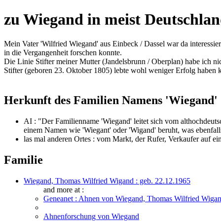
zu Wiegand in meist Deutschla
Mein Vater 'Wilfried Wiegand' aus Einbeck / Dassel war da interessi
in die Vergangenheit forschen konnte.
Die Linie Stifter meiner Mutter (Jandelsbrunn / Oberplan) habe ich 
Stifter (geboren 23. Oktober 1805) lebte wohl weniger Erfolg habe
Herkunft des Familien Namens 'Wiegand' (
AI : "Der Familienname 'Wiegand' leitet sich vom althochdeut
einem Namen wie 'Wiegant' oder 'Wigand' beruht, was ebenfal
las mal anderen Ortes : vom Markt, der Rufer, Verkaufer auf ei
Familie
Wiegand, Thomas Wilfried Wigand : geb. 22.12.1965
and more at :
Geneanet : Ahnen von Wiegand, Thomas Wilfried Wigand
Ahnenforschung von Wiegand