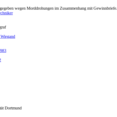
ufgegeben wegen Morddrohungen im Zusammenhang mit Gewinnbriefe.d
echniker
graf
s Wiegand
1983
2
ität Dortmund