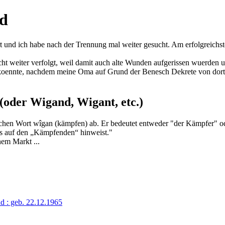
nd
ert und ich habe nach der Trennung mal weiter gesucht. Am erfolgreic
nicht weiter verfolgt, weil damit auch alte Wunden aufgerissen wuerde
n koennte, nachdem meine Oma auf Grund der Benesch Dekrete von dort
oder Wigand, Wigant, etc.)
schen Wort wîgan (kämpfen) ab. Er bedeutet entweder "der Kämpfer" od
ls auf den „Kämpfenden“ hinweist."
nem Markt ...
 : geb. 22.12.1965